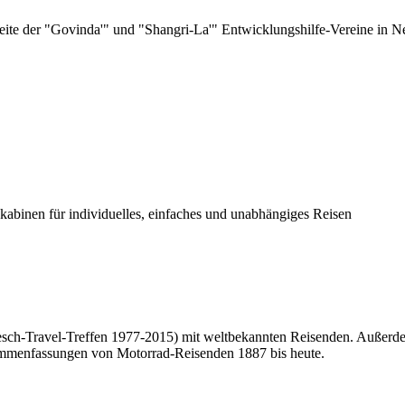
ite der "Govinda'" und "Shangri-La'" Entwicklungshilfe-Vereine in N
inen für individuelles, einfaches und unabhängiges Reisen
n (Tesch-Travel-Treffen 1977-2015) mit weltbekannten Reisenden. Auß
ammenfassungen von Motorrad-Reisenden 1887 bis heute.