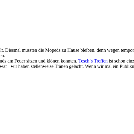
udelt. Diesmal mussten die Mopeds zu Hause bleiben, denn wegen te
en.
ends am Feuer sitzen und klönen konnten.
Tesch´s Treffen
ist schon ein
r war - wir haben stellenweise Tränen gelacht. Wenn wir mal ein Publ