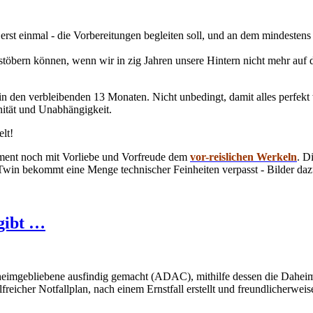
 erst einmal - die Vorbereitungen begleiten soll, und an dem mindestens
ch stöbern können, wenn wir in zig Jahren unsere Hintern nicht mehr
n den verbleibenden 13 Monaten. Nicht unbedingt, damit alles perfekt 
nität und Unabhängigkeit.
elt!
ment noch mit Vorliebe und Vorfreude dem
vor-reislichen Werkeln
. D
Twin bekommt eine Menge technischer Feinheiten verpasst - Bilder daz
 gibt …
eimgebliebene ausfindig gemacht (ADAC), mithilfe dessen die Daheimge
hilfreicher Notfallplan, nach einem Ernstfall erstellt und freundlicher