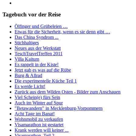
Tagebuch vor der Reise
Ölfinger und Grübeleien …
Etwas für die Sicherheit, wenn es sie denn gibt …
Das China Syndrom ...
Stichhaltiges
Neues aus der Werkstatt
TeschTravelTreffen 2011
Villa Kaitum
Es rappelt in der Kiste!
Jetzt gab es was auf die Rübe
Burg & Allrad
Die experimentelle Küche Teil 1
Es werde Licht!
Zurück aus dem Wilden Osten - Bilder zum Anschauen
Viel Schein(e) fürs Sein
Auch im Winter auf Spur
"Betawandern" in Mecklenburg-Vorpommern
Acht Tage im Banat!
Wohnmobil zu verkaufen
Visamarathon ist gestartet
Krank werden will keiner ...
Visamarathon, Teil 2