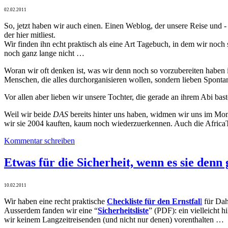
02.02.2011
So, jetzt haben wir auch einen. Einen Weblog, der unsere Reise und -
der hier mitliest.
Wir finden ihn echt praktisch als eine Art Tagebuch, in dem wir no
noch ganz lange nicht …
Woran wir oft denken ist, was wir denn noch so vorzubereiten haben i
Menschen, die alles durchorganisieren wollen, sondern lieben Sponta
Vor allen aber lieben wir unsere Tochter, die gerade an ihrem Abi bast
Weil wir beide
DAS
bereits hinter uns haben, widmen wir uns im Mo
wir sie 2004 kauften, kaum noch wiederzuerkennen. Auch die Africa
Kommentar schreiben
Etwas für die Sicherheit, wenn es sie denn
10.02.2011
Wir haben eine recht praktische
Checkliste für den Ernstfal
l
für Dah
Ausserdem fanden wir eine “
Sicherheitsliste
” (PDF): ein vielleicht 
wir keinem Langzeitreisenden (und nicht nur denen) vorenthalten …