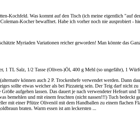
atten-Kochfeld. Was kommt auf den Tisch (ich meine eigentlich "auf de
oleman-Kocher bewaffnet. Habe ich vorher noch nie ausprobiert - hier
geschätzte Myriaden Variationen reicher geworden! Man könnte das Ganz
, 1 TL Salz, 1/2 Tasse (Oliven-)Öl, 400 g Mehl (so ungefähr), 1 Würfe
 (alternativ können auch 2 P. Trockenhefe verwendet werden. Dann dau
s sollte etwas weicher als bei Pizzateig sein. Der Teig darf nicht zu 
te Größe aufgehen lassen. Das dauert je nach verwendeter Hefeart und 
was bemehlen und mit einem feuchten (nicht nassen!!!) Tuch bedeckt ge
ler mit einer Pfütze Olivenöl mit dem Handballen zu einem flachen Fla
ldbraun braten. Warm essen ist am leckersten ...