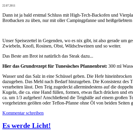
22.07.2011
Dann ist ja bald erstmal Schluss mit High-Tech-Backofen und Vierpl
Brotbacken zu üben, nur mit oller Campingpfanne und heißgeliebtem C
Unser Speisezettel in Gegenden, wo es nix gibt, ist also gerade um 
Zwiebeln, Knofi, Rosinen, Obst, Wildschweinen und so weiter.
Das Beste am Brot ist natürlich das Steak dazu...
Hier das Grundrezept für Tunesisches Pfannenbrot:
300 ml Wasser
Wasser und das Salz in eine Schüssel geben. Die Hefe hineinbrocken
dazugeben. Das Mehl nach Bedarf hinzugeben. Die Konsistenz des Teige
verarbeiten lässt. Den Teig zugedeckt allermindestens auf die doppel
Kugeln, die ca. eine Hand füllen, formen, etwas flach drücken und et
ca. um 1/3 aufgehen! Anschließend die Teigbälle auf einem großen Tel
vorgeheizten geölten oder Teflon-Pfanne ohne Öl von beiden Seiten go
Kommentar schreiben
Es werde Licht!