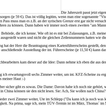
Die Jahreszeit passt jetzt ei
sorgen (je 59 €). Das ist völlig legitim, wenn man eine sogenannte "V
 im Pass muss man es z.B. an der syrischen Grenze erst gar nicht versu
ehren zu können. Dann haben wir immer noch einen zweiten "am Mann
Behörde, die ich kenne. Wie oft ist es mir bei Zulassungen, z.B. meiner 
ch ausgestellt waren und nicht die gleichen Zeilennummern hatten wie di
 hat der Herr die Beantragung eines Kartenführerscheins gestellt, den w
anschließende Ausstellung der int. Führerscheine (je 11,50 €) kann da
earbeiters kam dieser auf die Idee: Dann nehme ich eben die aus dem 
 ich erwartungsvoll sechs Zimmer weiter, um int. KFZ-Scheine zu ergat
s meiner Haut :-)
aber sicher gibt es sowas. Die Dame: Davon habe ich noch nie gehört,
d in China können sie den nicht lesen. Sie: Ach, Sie wollen nach China?
wieder zwei Zimmer weiter, Ute im Schlepp ("Da kann ich ja noch was le
lligkeit. Na prima, sage ich, mein TÜV-Termin ist im März, Thomas´ im