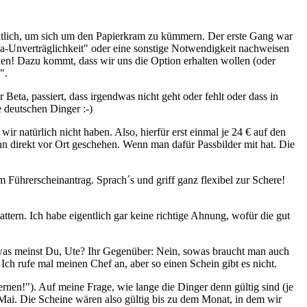
gentlich, um sich um den Papierkram zu kümmern. Der erste Gang war
isa-Unverträglichkeit" oder eine sonstige Notwendigkeit nachweisen
chen! Dazu kommt, dass wir uns die Option erhalten wollen (oder
".
Beta, passiert, dass irgendwas nicht geht oder fehlt oder dass in
e deutschen Dinger :-)
ir natürlich nicht haben. Also, hierfür erst einmal je 24 € auf den
nn direkt vor Ort geschehen. Wenn man dafür Passbilder mit hat. Die
Führerscheinantrag. Sprach´s und griff ganz flexibel zur Schere!
tern. Ich habe eigentlich gar keine richtige Ahnung, wofür die gut
 was meinst Du, Ute? Ihr Gegenüber: Nein, sowas braucht man auch
 Ich rufe mal meinen Chef an, aber so einen Schein gibt es nicht.
rnen!"). Auf meine Frage, wie lange die Dinger denn gültig sind (je
 Mai. Die Scheine wären also gültig bis zu dem Monat, in dem wir