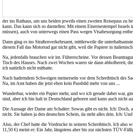
der ins Rathaus, um uns beiden jeweils einen zweiten Reisepass zu be
kann. Das kann sich so darstellen: Mit einem Einreisestempel Israels
müssen), auch von unterwegs einen Pass wegen Visabesorgung entb
Dann ging es ins Straßenverkehrsamt, mittlerweile die unterhaltsamste 
diesem Fall das Motorrad gar nicht gibt, weil die Papiere in italienis
Na, jedenfalls brauchen wir int. Führerscheine. Vor dessen Beantragung
Tisch des Hauses. Nach zwei Wochen waren sie dann abholbereit, die 
ich natürlich nicht mithatte.
Nach haderndem Schweigen meinerseits vor dem Schreibtisch des Sachb
Na, im Amt haben die jetzt eben kein Passbild mehr von uns ...
Wunderbar, wieder ein Papier mehr, und wo ich gerade dabei war, ging
sind, aber ich bin halt in Deutschland geboren und kann auch nicht au
Die Aussage der Dame am Schalter: Sowas gibt es nicht. Ich: Doch, 
nicht. Sie haben ja den deutschen Schein, da steht alles drin. Ich: Un
Also, der Chef hatte die Vordrucke in seinem Schreibtisch. Ich also 
11,50 €) meint er: Ein Jahr, längstens aber bis zur nächsten TÜV-Fä