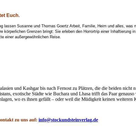
tet Euch.
g lassen Susanne und Thomas Goertz Arbeit, Familie, Heim und alles, was ni
hre körperlichen Grenzen bringt: Sie erleben den Horrortrip einer Inhaftierun
kte einer außergewöhnlichen Reise.
alasien und Kashgar bis nach Fernost zu Plätzen, die die beiden nicht 
ans, exotische Städte wie Buchara und Lhasa trifft das Paar genauso w
lagen, wo es ihnen gefällt – oder weil die Müdigkeit keinen weiteren
Kontakt zu uns auf:
info@stockundsteinverlag.de