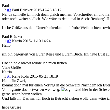
Paul
+2
#3
Paul Brücker
2015-12-23 18:17
Na, da schließe ich mich doch gleich meinem Vorschreiber an und frag
oder noch weiter südlich. Wie wäre es denn mal in Aschaffenburg? Hie
Liebe Grüße aus dem Unterfrankenlan
d und frohe Weihnachten sowie
Paul Brücker
+1
#2
Katrin
2015-11-10 14:24
Hallo,
ich bin begeistert von Eurer Reise und Eurem Buch. Ich hätte Lust au
Über eine Antwort würde ich mich freuen.
Viele Grüße
Katrin
+1
#1
René Rohr
2015-05-21 18:19
Hallo Ihr Zwei,
kommt doch mal für einen Vortrag in die Schweiz! Nachdem ich Euer
Vortragsorte doch etwas zu weit weg.
Und hier in der Schwei
gerne sehen/hören wollen.
Und falls Ihr Das mal für Euch in Betracht ziehen wollt, dann wäre ic
liebe Grüsse