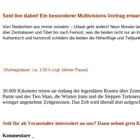
Seid live dabei! Ein besonderer Multivisions-Vortrag erwar
Vom Niederrhein aus immer ostwärts – Urlaub geht anders! Neun Monate lan
über
Zentralasien und Tibet bis nach Fernost, was die beiden nicht nur an i
Authentisch und humorvoll schildern die beiden die Höhenflüge und Tiefpun
(Vortragsdauer: ca. 1:50 h zzgl. kleiner Pause)
30.000 Kilometer reisen sie entlang der legendären Routen über Zentr
Pamir und des Tien Shan, die Wüsten Irans und die Steppen Turkmenist
weniger angenehme Zeitgenossen. Das Zelt wird überall dort aufgesch
Seid Ihr als Veranstalter interessiert an uns? Dann nehmt gern 
Kommentare