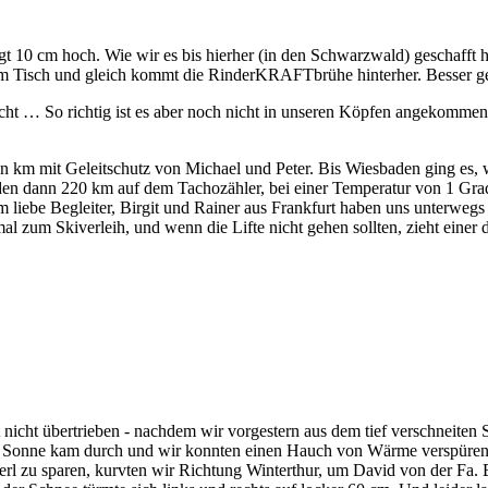
t 10 cm hoch. Wie wir es bis hierher (in den Schwarzwald) geschafft h
dem Tisch und gleich kommt die RinderKRAFTbrühe hinterher. Besser ge
icht … So richtig ist es aber noch nicht in unseren Köpfen angekommen
ten km mit Geleitschutz von Michael und Peter. Bis Wiesbaden ging es
den dann 220 km auf dem Tachozähler, bei einer Temperatur von 1 Grad
 liebe Begleiter, Birgit und Rainer aus Frankfurt haben uns unterwegs 
 mal zum Skiverleih, und wenn die Lifte nicht gehen sollten, zieht eine
nicht übertrieben - nachdem wir vorgestern aus dem tief verschneiten
e Sonne kam durch und wir konnten einen Hauch von Wärme verspüren. 
l zu sparen, kurvten wir Richtung Winterthur, um David von der Fa. E