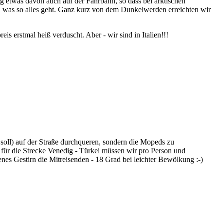
ag etwas davon auch auf der Fahrbahn, so dass bei arktischen
h, was so alles geht. Ganz kurz von dem Dunkelwerden erreichten wir
erstmal heiß verduscht. Aber - wir sind in Italien!!!
soll) auf der Straße durchqueren, sondern die Mopeds zu
, für die Strecke Venedig - Türkei müssen wir pro Person und
s Gestirn die Mitreisenden - 18 Grad bei leichter Bewölkung :-)