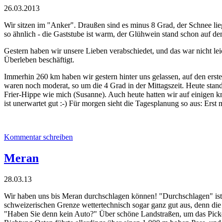
26.03.2013
Wir sitzen im "Anker". Draußen sind es minus 8 Grad, der Schnee lieg
so ähnlich - die Gaststube ist warm, der Glühwein stand schon auf 
Gestern haben wir unsere Lieben verabschiedet, und das war nicht le
Überleben beschäftigt.
Immerhin 260 km haben wir gestern hinter uns gelassen, auf den ers
waren noch moderat, so um die 4 Grad in der Mittagszeit. Heute stan
Frier-Hippe wie mich (Susanne). Auch heute hatten wir auf einigen km
ist unerwartet gut :-) Für morgen sieht die Tagesplanung so aus: Erst
Kommentar schreiben
Meran
28.03.13
Wir haben uns bis Meran durchschlagen können! "Durchschlagen" ist 
schweizerischen Grenze wettertechnisch sogar ganz gut aus, denn di
"Haben Sie denn kein Auto?" Über schöne Landstraßen, um das Picker