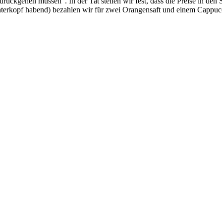
rückgehen müssen". In der Tat stellen wir fest, dass die Preise in den 
nterkopf habend) bezahlen wir für zwei Orangensaft und einem Cappucc