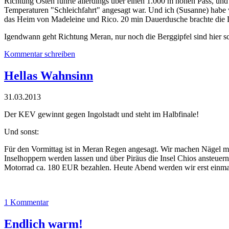
Richtung Osten führte allerdings über einen 1.000 m hohen Pass, und 
Temperaturen "Schleichfahrt" angesagt war. Und ich (Susanne) habe w
das Heim von Madeleine und Rico. 20 min Dauerdusche brachte die L
Igendwann geht Richtung Meran, nur noch die Berggipfel sind hier sc
Kommentar schreiben
Hellas Wahnsinn
31.03.2013
Der KEV gewinnt gegen Ingolstadt und steht im Halbfinale!
Und sonst:
Für den Vormittag ist in Meran Regen angesagt. Wir machen Nägel mi
Inselhoppern werden lassen und über Piräus die Insel Chios ansteuern
Motorrad ca. 180 EUR bezahlen. Heute Abend werden wir erst einmal 
1 Kommentar
Endlich warm!