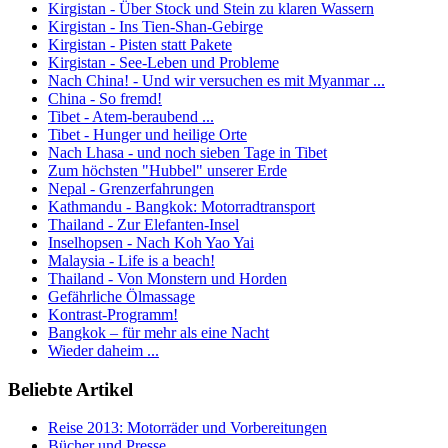
Kirgistan - Über Stock und Stein zu klaren Wassern
Kirgistan - Ins Tien-Shan-Gebirge
Kirgistan - Pisten statt Pakete
Kirgistan - See-Leben und Probleme
Nach China! - Und wir versuchen es mit Myanmar ...
China - So fremd!
Tibet - Atem-beraubend ...
Tibet - Hunger und heilige Orte
Nach Lhasa - und noch sieben Tage in Tibet
Zum höchsten "Hubbel" unserer Erde
Nepal - Grenzerfahrungen
Kathmandu - Bangkok: Motorradtransport
Thailand - Zur Elefanten-Insel
Inselhopsen - Nach Koh Yao Yai
Malaysia - Life is a beach!
Thailand - Von Monstern und Horden
Gefährliche Ölmassage
Kontrast-Programm!
Bangkok – für mehr als eine Nacht
Wieder daheim ...
Beliebte Artikel
Reise 2013: Motorräder und Vorbereitungen
Bücher und Presse