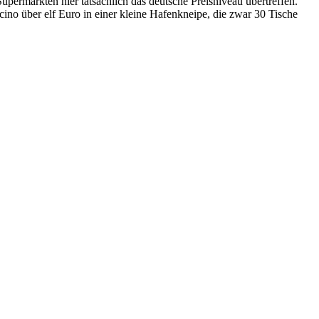
Supermärkten hier tatsächlich das deutsche Preisniveau übertreffen.
ino über elf Euro in einer kleine Hafenkneipe, die zwar 30 Tische