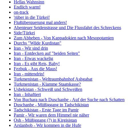
Hellas Wahnsinn
Endlich warm!
on-track
'rüber in die Türkei!
Flußüberquerung mal anders!
Abenteuer Seidenstrasse und Die Flussfahrt des Schreckens
Side/Türkei
Zum Abheben - Von Kappadokien nach Mesopotamien
Durchs "Wilde Kurdistan"
Iran - Wir sind drin
Iran - Entdecken auf "beiden Seiten"
Iran - Etwas wackelig
Iran - Es gibt Reis, Baby!
Fezbuk - Aus die Maus!
Iran - mittendrin!
Turkmenistan - Weltraumbahnhof Ashgabat
Turkmenistan - Klamme Staatskasse?
Usbekistan - Schweiß und Schweißen
Iran - Inhaftiert
Von Buchara nach Duschanbe - Auf der Suche nach Schatten
Duschanbe - Müßiggang in Tadschikistan
Tadschikistan - Erste Tage im Pamir
Pamir - Wir waren dem Himmel nie näher
Osh - Müßiggang (?) in Kirgisistan
Arslanbob - Wir kommen in die Hufe