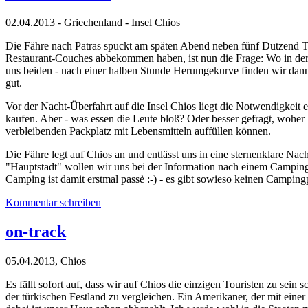
02.04.2013 - Griechenland - Insel Chios
Die Fähre nach Patras spuckt am späten Abend neben fünf Dutzend Tru
Restaurant-Couches abbekommen haben, ist nun die Frage: Wo in der St
uns beiden - nach einer halben Stunde Herumgekurve finden wir dann d
gut.
Vor der Nacht-Überfahrt auf die Insel Chios liegt die Notwendigkeit ei
kaufen. Aber - was essen die Leute bloß? Oder besser gefragt, wohe
verbleibenden Packplatz mit Lebensmitteln auffüllen können.
Die Fähre legt auf Chios an und entlässt uns in eine sternenklare N
"Hauptstadt" wollen wir uns bei der Information nach einem Campin
Camping ist damit erstmal passè :-) - es gibt sowieso keinen Campingp
Kommentar schreiben
on-track
05.04.2013, Chios
Es fällt sofort auf, dass wir auf Chios die einzigen Touristen zu sein
der türkischen Festland zu vergleichen. Ein Amerikaner, der mit einer 