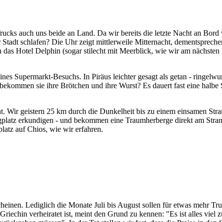
cks auch uns beide an Land. Da wir bereits die letzte Nacht an Bord v
adt schlafen? Die Uhr zeigt mittlerweile Mitternacht, dementsprechend 
as Hotel Delphin (sogar stilecht mit Meerblick, wie wir am nächsten M
nes Supermarkt-Besuchs. In Piräus leichter gesagt als getan - ringelwur
r bekommen sie ihre Brötchen und ihre Wurst? Es dauert fast eine halb
acht. Wir geistern 25 km durch die Dunkelheit bis zu einem einsamen S
gplatz erkundigen - und bekommen eine Traumherberge direkt am Stran
latz auf Chios, wie wir erfahren.
 scheinen. Lediglich die Monate Juli bis August sollen für etwas mehr Tr
Griechin verheiratet ist, meint den Grund zu kennen: "Es ist alles viel 