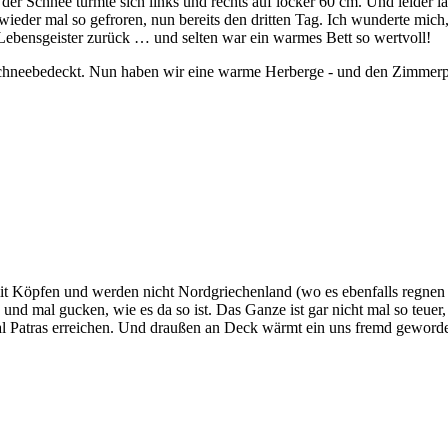
der Schnee türmte sich links und rechts auf locker 60 cm. Und leider l
ieder mal so gefroren, nun bereits den dritten Tag. Ich wunderte mic
ebensgeister zurück … und selten war ein warmes Bett so wertvoll!
hneebedeckt. Nun haben wir eine warme Herberge - und den Zimmerpreis 
t Köpfen und werden nicht Nordgriechenland (wo es ebenfalls regnen 
 und mal gucken, wie es da so ist. Das Ganze ist gar nicht mal so teuer
Patras erreichen. Und draußen an Deck wärmt ein uns fremd gewordene