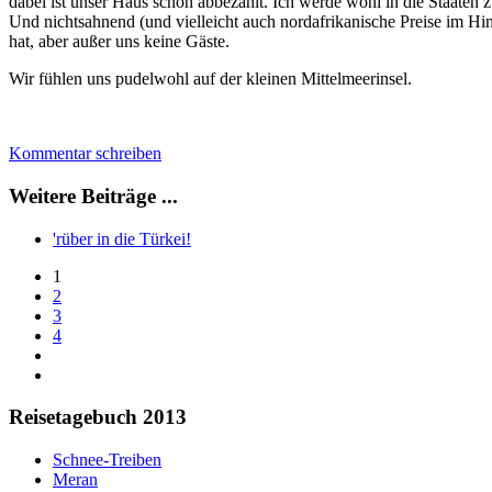
dabei ist unser Haus schon abbezahlt. Ich werde wohl in die Staaten zu
Und nichtsahnend (und vielleicht auch nordafrikanische Preise im Hi
hat, aber außer uns keine Gäste.
Wir fühlen uns pudelwohl auf der kleinen Mittelmeerinsel.
Kommentar schreiben
Weitere Beiträge ...
'rüber in die Türkei!
1
2
3
4
Reisetagebuch 2013
Schnee-Treiben
Meran