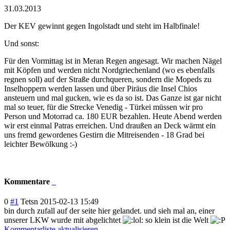
31.03.2013
Der KEV gewinnt gegen Ingolstadt und steht im Halbfinale!
Und sonst:
Für den Vormittag ist in Meran Regen angesagt. Wir machen Nägel
mit Köpfen und werden nicht Nordgriechenland (wo es ebenfalls
regnen soll) auf der Straße durchqueren, sondern die Mopeds zu
Inselhoppern werden lassen und über Piräus die Insel Chios
ansteuern und mal gucken, wie es da so ist. Das Ganze ist gar nicht
mal so teuer, für die Strecke Venedig - Türkei müssen wir pro
Person und Motorrad ca. 180 EUR bezahlen. Heute Abend werden
wir erst einmal Patras erreichen. Und draußen an Deck wärmt ein
uns fremd gewordenes Gestirn die Mitreisenden - 18 Grad bei
leichter Bewölkung :-)
Kommentare
0
#1
Tetsn
2015-02-13 15:49
bin durch zufall auf der seite hier gelandet. und sieh mal an, einer
unserer LKW wurde mit abgelichtet
so klein ist die Welt
Kommentarliste aktualisieren