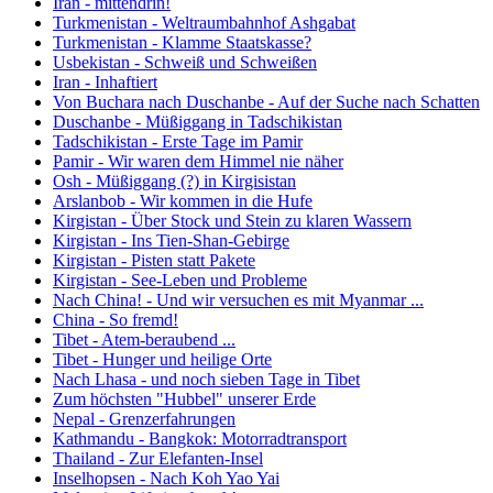
Iran - mittendrin!
Turkmenistan - Weltraumbahnhof Ashgabat
Turkmenistan - Klamme Staatskasse?
Usbekistan - Schweiß und Schweißen
Iran - Inhaftiert
Von Buchara nach Duschanbe - Auf der Suche nach Schatten
Duschanbe - Müßiggang in Tadschikistan
Tadschikistan - Erste Tage im Pamir
Pamir - Wir waren dem Himmel nie näher
Osh - Müßiggang (?) in Kirgisistan
Arslanbob - Wir kommen in die Hufe
Kirgistan - Über Stock und Stein zu klaren Wassern
Kirgistan - Ins Tien-Shan-Gebirge
Kirgistan - Pisten statt Pakete
Kirgistan - See-Leben und Probleme
Nach China! - Und wir versuchen es mit Myanmar ...
China - So fremd!
Tibet - Atem-beraubend ...
Tibet - Hunger und heilige Orte
Nach Lhasa - und noch sieben Tage in Tibet
Zum höchsten "Hubbel" unserer Erde
Nepal - Grenzerfahrungen
Kathmandu - Bangkok: Motorradtransport
Thailand - Zur Elefanten-Insel
Inselhopsen - Nach Koh Yao Yai