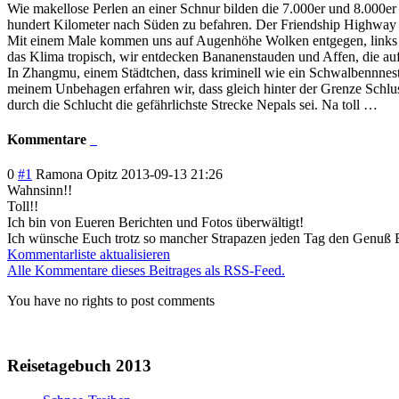
Wie makellose Perlen an einer Schnur bilden die 7.000er und 8.000er
hundert Kilometer nach Süden zu befahren. Der Friendship Highway v
Mit einem Male kommen uns auf Augenhöhe Wolken entgegen, links und
das Klima tropisch, wir entdecken Bananenstauden und Affen, die auf
In Zhangmu, einem Städtchen, dass kriminell wie ein Schwalbennnest 
meinem Unbehagen erfahren wir, dass gleich hinter der Grenze Schlu
durch die Schlucht die gefährlichste Strecke Nepals sei. Na toll …
Kommentare
0
#1
Ramona Opitz
2013-09-13 21:26
Wahnsinn!!
Toll!!
Ich bin von Eueren Berichten und Fotos überwältigt!
Ich wünsche Euch trotz so mancher Strapazen jeden Tag den Genuß E
Kommentarliste aktualisieren
Alle Kommentare dieses Beitrages als RSS-Feed.
You have no rights to post comments
Reisetagebuch 2013