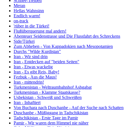
Schnee-Treiben
Meran
Hellas Wahnsinn
Endlich warm!
on-track
'rüber in die Türkei!
Flußüberquerung mal anders!
Abenteuer Seidenstrasse und Die Flussfahrt des Schreckens
Side/Türkei
Zum Abheben - Von Kappadokien nach Mesopotamien
Durchs "Wilde Kurdistan"
Iran - Wir sind drin
Iran - Entdecken auf "beiden Seiten"
Iran - Etwas wackelig
Iran - Es gibt Reis, Baby!
Fezbuk - Aus die Maus!
Iran - mittendrin!
Turkmenistan - Weltraumbahnhof Ashgabat
Turkmenistan - Klamme Staatskasse?
Usbekistan - Schweiß und Schweißen
Iran - Inhaftiert
Von Buchara nach Duschanbe - Auf der Suche nach Schatten
Duschanbe - Müßiggang in Tadschikistan
Tadschikistan - Erste Tage im Pamir
Pamir - Wir waren dem Himmel nie näher