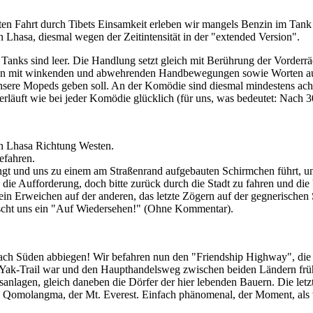
zten Fahrt durch Tibets Einsamkeit erleben wir mangels Benzin im Tan
in Lhasa, diesmal wegen der Zeitintensität in der "extended Version".
 Tanks sind leer. Die Handlung setzt gleich mit Berührung der Vorderrä
 mit winkenden und abwehrenden Handbewegungen sowie Worten auf Ch
unsere Mopeds geben soll. An der Komödie sind diesmal mindestens ach
rläuft wie bei jeder Komödie glücklich (für uns, was bedeutet: Nach 3
on Lhasa Richtung Westen.
efahren.
ngt und uns zu einem am Straßenrand aufgebauten Schirmchen führt, unt
die Aufforderung, doch bitte zurück durch die Stadt zu fahren und di
Kein Erweichen auf der anderen, das letzte Zögern auf der gegnerischen
scht uns ein "Auf Wiedersehen!" (Ohne Kommentar).
 nach Süden abbiegen! Wir befahren nun den "Friendship Highway", die
ter Yak-Trail war und den Haupthandelsweg zwischen beiden Ländern früh
gsanlagen, gleich daneben die Dörfer der hier lebenden Bauern. Die let
g Qomolangma, der Mt. Everest. Einfach phänomenal, der Moment, als wir