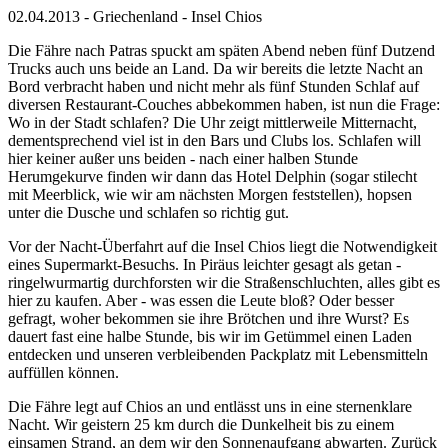
02.04.2013 - Griechenland - Insel Chios
Die Fähre nach Patras spuckt am späten Abend neben fünf Dutzend
Trucks auch uns beide an Land. Da wir bereits die letzte Nacht an
Bord verbracht haben und nicht mehr als fünf Stunden Schlaf auf
diversen Restaurant-Couches abbekommen haben, ist nun die Frage:
Wo in der Stadt schlafen? Die Uhr zeigt mittlerweile Mitternacht,
dementsprechend viel ist in den Bars und Clubs los. Schlafen will
hier keiner außer uns beiden - nach einer halben Stunde
Herumgekurve finden wir dann das Hotel Delphin (sogar stilecht
mit Meerblick, wie wir am nächsten Morgen feststellen), hopsen
unter die Dusche und schlafen so richtig gut.
Vor der Nacht-Überfahrt auf die Insel Chios liegt die Notwendigkeit
eines Supermarkt-Besuchs. In Piräus leichter gesagt als getan -
ringelwurmartig durchforsten wir die Straßenschluchten, alles gibt es
hier zu kaufen. Aber - was essen die Leute bloß? Oder besser
gefragt, woher bekommen sie ihre Brötchen und ihre Wurst? Es
dauert fast eine halbe Stunde, bis wir im Getümmel einen Laden
entdecken und unseren verbleibenden Packplatz mit Lebensmitteln
auffüllen können.
Die Fähre legt auf Chios an und entlässt uns in eine sternenklare
Nacht. Wir geistern 25 km durch die Dunkelheit bis zu einem
einsamen Strand, an dem wir den Sonnenaufgang abwarten. Zurück