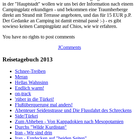
in der "Hauptstadt" wollen wir uns bei der Information nach einem
Campingplatz erkundigen - und bekommen eine Traumherberge
direkt am Strand mit Terrasse angeboten, und das für 15 EUR p.P.
Der Gedanke an Camping ist damit erstmal passè :-) - es gibt
sowieso keinen Campingplatz auf Chios, wie wir erfahren.
You have no rights to post comments
JComments
Reisetagebuch 2013
Schnee-Treiben
Meran
Hellas Wahnsinn
Endlich warm!
on-track
'rüber in die Türkei!
Flußüberquerung mal anders!
Abenteuer Seidenstrasse und Die Flussfahrt des Schreckens
Side/Türkei
Zum Abheben - Von Kappadokien nach Mesopotamien
Durchs "Wilde Kurdistan"
Iran - Wir sind drin
Iran - Entdecken auf "beiden Seiten"