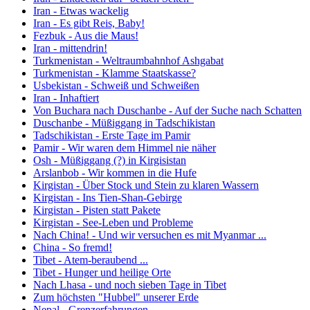
Iran - Etwas wackelig
Iran - Es gibt Reis, Baby!
Fezbuk - Aus die Maus!
Iran - mittendrin!
Turkmenistan - Weltraumbahnhof Ashgabat
Turkmenistan - Klamme Staatskasse?
Usbekistan - Schweiß und Schweißen
Iran - Inhaftiert
Von Buchara nach Duschanbe - Auf der Suche nach Schatten
Duschanbe - Müßiggang in Tadschikistan
Tadschikistan - Erste Tage im Pamir
Pamir - Wir waren dem Himmel nie näher
Osh - Müßiggang (?) in Kirgisistan
Arslanbob - Wir kommen in die Hufe
Kirgistan - Über Stock und Stein zu klaren Wassern
Kirgistan - Ins Tien-Shan-Gebirge
Kirgistan - Pisten statt Pakete
Kirgistan - See-Leben und Probleme
Nach China! - Und wir versuchen es mit Myanmar ...
China - So fremd!
Tibet - Atem-beraubend ...
Tibet - Hunger und heilige Orte
Nach Lhasa - und noch sieben Tage in Tibet
Zum höchsten "Hubbel" unserer Erde
Nepal - Grenzerfahrungen