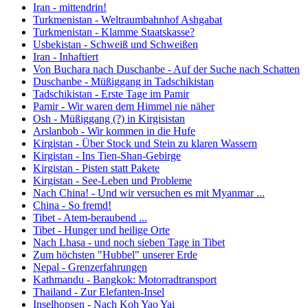
Iran - mittendrin!
Turkmenistan - Weltraumbahnhof Ashgabat
Turkmenistan - Klamme Staatskasse?
Usbekistan - Schweiß und Schweißen
Iran - Inhaftiert
Von Buchara nach Duschanbe - Auf der Suche nach Schatten
Duschanbe - Müßiggang in Tadschikistan
Tadschikistan - Erste Tage im Pamir
Pamir - Wir waren dem Himmel nie näher
Osh - Müßiggang (?) in Kirgisistan
Arslanbob - Wir kommen in die Hufe
Kirgistan - Über Stock und Stein zu klaren Wassern
Kirgistan - Ins Tien-Shan-Gebirge
Kirgistan - Pisten statt Pakete
Kirgistan - See-Leben und Probleme
Nach China! - Und wir versuchen es mit Myanmar ...
China - So fremd!
Tibet - Atem-beraubend ...
Tibet - Hunger und heilige Orte
Nach Lhasa - und noch sieben Tage in Tibet
Zum höchsten "Hubbel" unserer Erde
Nepal - Grenzerfahrungen
Kathmandu - Bangkok: Motorradtransport
Thailand - Zur Elefanten-Insel
Inselhopsen - Nach Koh Yao Yai