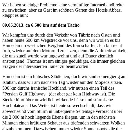
Wir haben so einige Probleme, eine vernünftige Internetbandbreite
zu erwischen, aber zu Gast im schönen Garten des Hotels Abbasi
klappt es nun:
09.05.2013, ca 6.500 km auf dem Tacho
Wir kämpfen uns durch den Verkehr von Täbriz nach Osten und
haben heute 600 km Wegstrecke vor uns, denn wir wollen es bis
Hamedan im westlichen Bergland des Iran schaffen. Ich bin recht
froh, wieder auf dem Motorrad zu sitzen, denn die Aufmerksamkeit,
die uns zuteil wurde war ungewohnt und auf Dauer ziemlich
anstrengend. Thomas ist um einiges geduldiger, die immer gleichen
Fragen der interessierten Iraner zu beantworten!
Hamedan ist ein hübsches Städtchen, doch wir sind so neugierig auf
Isfahan, dass wir am nächsten Tag wieder auf den Mopeds sitzen.
500 km durchs iranische Hochland, wir nutzen einen Teil des
"Persian Gulf Highway" (der aber gar kein Highway ist). Die
Stecke führt über unwirklich wirkende Pässe und stürmische
Hochplateaus. Das Wetter ist heute so wechselhaft, dass wir
abwechselnd vom Sturm in unbequeme Seitenlage verbracht über
die 2.000 m hoch liegende Ebene fliegen, um in den nächsten
Minuten einen kräftigen Schauer aus triefenden schwarzen Wolken
abzubekommen. Dazwischen immer wieder Sonnenspots, die die