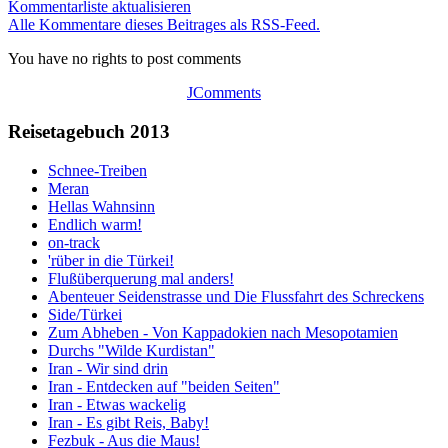
Kommentarliste aktualisieren
Alle Kommentare dieses Beitrages als RSS-Feed.
You have no rights to post comments
JComments
Reisetagebuch 2013
Schnee-Treiben
Meran
Hellas Wahnsinn
Endlich warm!
on-track
'rüber in die Türkei!
Flußüberquerung mal anders!
Abenteuer Seidenstrasse und Die Flussfahrt des Schreckens
Side/Türkei
Zum Abheben - Von Kappadokien nach Mesopotamien
Durchs "Wilde Kurdistan"
Iran - Wir sind drin
Iran - Entdecken auf "beiden Seiten"
Iran - Etwas wackelig
Iran - Es gibt Reis, Baby!
Fezbuk - Aus die Maus!