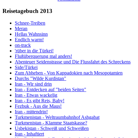
Reisetagebuch 2013
Schnee-Treiben
Meran
Hellas Wahnsinn
Endlich warm!
on-track
'rüber in die Türkei!
Flußüberquerung mal anders!
Abenteuer Seidenstrasse und Die Flussfahrt des Schreckens
Side/Türkei
Zum Abheben - Von Kappadokien nach Mesopotamien
Durchs "Wilde Kurdistan"
Iran - Wir sind drin
Iran - Entdecken auf "beiden Seiten"
Iran - Etwas wackelig
Iran - Es gibt Reis, Baby!
Fezbuk - Aus die Maus!
Iran - mittendrin!
Turkmenistan - Weltraumbahnhof Ashgabat
Turkmenistan - Klamme Staatskasse?
Usbekistan - Schweiß und Schweißen
Iran - Inhaftiert