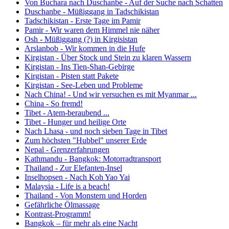
Von Buchara nach Duschanbe - Auf der Suche nach Schatten
Duschanbe - Müßiggang in Tadschikistan
Tadschikistan - Erste Tage im Pamir
Pamir - Wir waren dem Himmel nie näher
Osh - Müßiggang (?) in Kirgisistan
Arslanbob - Wir kommen in die Hufe
Kirgistan - Über Stock und Stein zu klaren Wassern
Kirgistan - Ins Tien-Shan-Gebirge
Kirgistan - Pisten statt Pakete
Kirgistan - See-Leben und Probleme
Nach China! - Und wir versuchen es mit Myanmar ...
China - So fremd!
Tibet - Atem-beraubend ...
Tibet - Hunger und heilige Orte
Nach Lhasa - und noch sieben Tage in Tibet
Zum höchsten "Hubbel" unserer Erde
Nepal - Grenzerfahrungen
Kathmandu - Bangkok: Motorradtransport
Thailand - Zur Elefanten-Insel
Inselhopsen - Nach Koh Yao Yai
Malaysia - Life is a beach!
Thailand - Von Monstern und Horden
Gefährliche Ölmassage
Kontrast-Programm!
Bangkok – für mehr als eine Nacht