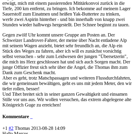
erwägt, mich mit einem passierenden Mititärkonvoi zurück in die
Tiefe, 200 km entfernt, zu bringen. Ich bekomme auf meinem Lager
Sauerstoff zum Einatmen und heißen Yak-Buttertee zu trinken,
werfe zwei Aspirin hinterher - und bin innerhalb von knapp zwei
Stunden wieder halbwegs hergestellt. Der Schnee beginnt zu tauen.
Gegen zwölf Uhr kommt unsere Gruppe am Posten an. Der
Schweizer Landrover-Fahrer, der meine über Nacht entladene Alp
mit seinem Wagen anzieht, bietet sehr freundlich an, die Alp ein
Stück des Weges zu fahren, aber ich will es zunächst vorsichtig
selbst versuchen - sehr zum Leidwesen der jungen "Übersetzerin",
die mich ins Herz geschlossen hat und sich auch Sorgen macht. Der
junge Offizier freut sich sehr über die Angel, die Thomas ihm zum
Dank zum Geschenk macht.
Aber es geht, trotz Matschpassagen und weiteren Flussdurchfahrten,
die wir gemeinsam bewältigen, geht es uns mit jedem Meter, den wir
tiefer rollen, besser!
Und Tibet breitet sich in seiner ganzen Gewaltigkeit und einsamen
Stille vor uns aus. Wir wollen versuchen, das extrem abgelegene alte
Königreich Guge zu erreichen!
Kommentare
+1
#2
Thomas
2013-08-28 14:09
Hallo Marcus,