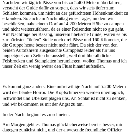
Nachdem wir täglich Pässe von bis zu 5.400 Metern überfahren,
versucht der Guide dafür zu sorgen, dass wir stets tiefer zum
Schlafen kommen, um nicht an der gefürchteten Höhenkrankheit zu
erkranken. So auch am Nachmittag eines Tages, an dem wir
beschließen, nahe einem Dorf auf 4.200 Metern Höhe zu campen
und nicht weiterzufahren, da es einer Reisenden nicht so gut geht.
Auf Nachfrage bei Basang, unserem tibetische Guide, wären es bis
zur nächsten "tiefen" Stelle noch drei Pässe und 160 Kilometer, die
die Gruppe heute besser nicht mehr fährt. Da sich der von den
beiden Autofahrern ausgesuchte Campplatz leider als für uns
ungeeignet zum Zelten herausstellt, weil dort überall dicke
Felsbrocken und Steinplatten herumliegen, wollen Thomas und ich
unser Zelt ein wenig weiter den Fluss hinauf aufstellen.
Es kommt ganz anders. Eine unfreiwillige Nacht auf 5.200 Metern
wird der blanke Horror. Die Kopfschmerzen werden unerträglich,
Schwindel und Übelkeit plagen uns. An Schlaf ist nicht zu denken,
und wir bekommen es mit der Angst zu tun.
In der Nacht beginnt es zu schneien.
Am Morgen geht es Thomas glücklicherweise bereits besser, mir
dagegen zunächst nicht, und der anwesende freundliche Offizier