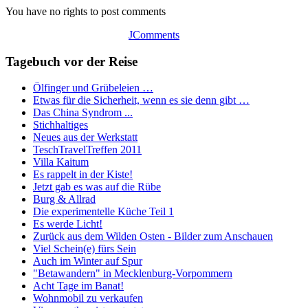
You have no rights to post comments
JComments
Tagebuch vor der Reise
Ölfinger und Grübeleien …
Etwas für die Sicherheit, wenn es sie denn gibt …
Das China Syndrom ...
Stichhaltiges
Neues aus der Werkstatt
TeschTravelTreffen 2011
Villa Kaitum
Es rappelt in der Kiste!
Jetzt gab es was auf die Rübe
Burg & Allrad
Die experimentelle Küche Teil 1
Es werde Licht!
Zurück aus dem Wilden Osten - Bilder zum Anschauen
Viel Schein(e) fürs Sein
Auch im Winter auf Spur
"Betawandern" in Mecklenburg-Vorpommern
Acht Tage im Banat!
Wohnmobil zu verkaufen