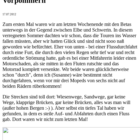
Vorpommern
17.07.2012
Zum ersten Mal waren wir am letzten Wochenende mit den Betas
unterwegs in der Gegend zwischen Elbe und Schwerin. In diesem
verregneten Sommer dachten wir schon, dass die Touren ins Wasser
fallen müssten, aber wir hatten Glück und sind nicht sooo naß
geworden wie befürchtet. Eher von unten - bei einer Flussdurchfahrt
durch eine Furt, die durch den vielen Regen sehr tief war und recht
ordentliche Strömung hatte, gab es bei einer Mitfahrerin leider einen
Motorschaden, als sie mitten in den Fluten rutschte und das
Motorrad komplett versenkte. Wir beide waren glücklicherweise
schon "durch", denn ich (Susanne) wäre bestimmt nicht
durchgefahren, wenn vor mir drei Mopeds von sechs nicht auf
beiden Rädern rüberkommen!
Die Strecken sind toll dort: Wiesenwege, Sandwege, gar keine
Wege, klapprige Brücken, gar keine Brücken, alles was man will
(außer hohen Bergen :-) ). Aber selbst ein tiefes Tal haben wir
gefunden, in dem es steile Auf- und Abfahrten durch einen Fluss
gab. Dort waren wir nicht zum letzten Mal!